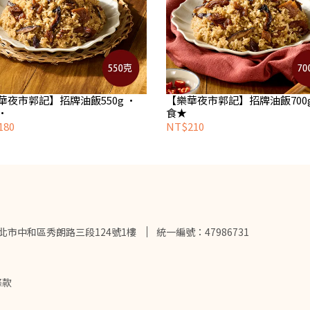
華夜市郭記】招牌油飯550g •
【樂華夜市郭記】招牌油飯700g
•
食★
180
NT$210
新北市中和區秀朗路三段124號1樓
統一編號：47986731
條款